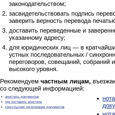
законодательством;
засвидетельствовать подпись перево
заверить верность перевода печать
доставить переведенные и заверенн
указанному адресу;
для юридических лиц — в кратчайши
устных последовательных / синхрон
переговоров, совещаний, собраний 
высокого уровня.
Рекомендуем
частным лицам,
въезжаю
со следующей информацией:
апостиль документов
нот
где поставить апостиль
док
консульская легализация документов
нот