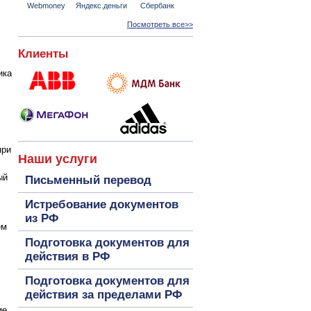
Webmoney
Яндекс.деньги
Сбербанк
Посмотреть все>>
Клиенты
ика
при
Наши услуги
ый
Письменный перевод
Истребование документов
из РФ
ем
Подготовка документов для
действия в РФ
Подготовка документов для
действия за пределами РФ
ие