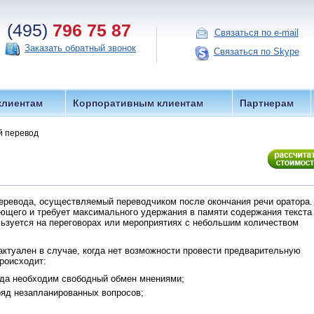
(495)
796 75 87
Связаться по e-mail
Заказать обратный звонок
Связаться по Skype
клиентам
Корпоративным клиентам
Партнерам
й перевод
еревода, осуществляемый переводчиком после окончания речи оратора.
ющего и требует максимального удержания в памяти содержания текста
ьзуется на переговорах или мероприятиях с небольшим количеством
ктуален в случае, когда нет возможности провести предварительную
роисходит:
огда необходим свободный обмен мнениями;
ряд незапланированных вопросов;