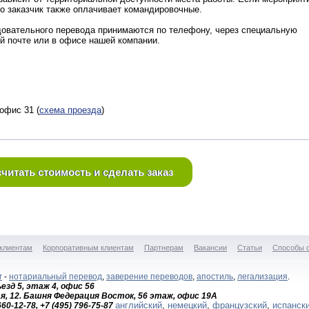
то заказчик также оплачивает командировочные.
довательного перевода принимаются по телефону, через специальную
ой почте или в офисе нашей компании.
офис 31 (
схема проезда
)
читать стоимость и сделать заказ
клиентам
Корпоративным клиентам
Партнерам
Вакансии
Статьи
Способы 
r
-
нотариальный перевод
,
заверение переводов
,
апостиль
,
легализация
.
дъезд 5, этаж 4, офис 56
я, 12. Башня Федерация Восток, 56 этаж, офис 19А
английский
,
немецкий
,
французский
,
испанск
 660-12-78, +7 (495) 796-75-87