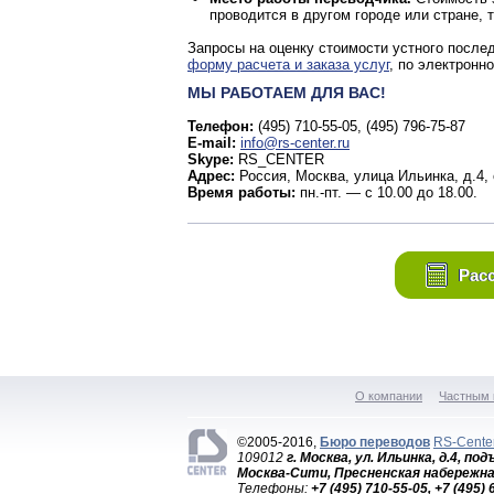
проводится в другом городе или стране, 
Запросы на оценку стоимости устного после
форму расчета и заказа услуг
, по электронн
МЫ РАБОТАЕМ ДЛЯ ВАС!
Телефон:
(495) 710-55-05, (495) 796-75-87
E-mail:
info@rs-center.ru
Skype:
RS_CENTER
Адрес:
Россия, Москва, улица Ильинка, д.4, 
Время работы:
пн.-пт. — с 10.00 до 18.00.
Расс
О компании
Частным 
©2005-2016,
Бюро переводов
RS-Cente
109012
г. Москва, ул. Ильинка, д.4, по
Москва-Сити, Пресненская набережна
Телефоны:
+7 (495) 710-55-05, +7 (495)