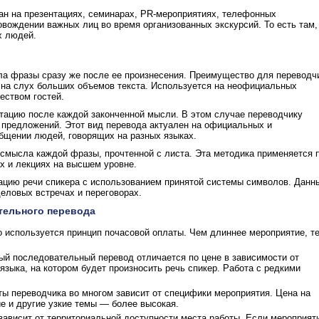
ан на презентациях, семинарах, PR-мероприятиях, телефонных
овождении важных лиц во время организованных экскурсий. То есть там,
х людей.
а фразы сразу же после ее произнесения. Преимущество для переводч
и на слух больших объемов текста. Используется на неофициальных
еством гостей.
тацию после каждой законченной мысли. В этом случае переводчику
о предложений. Этот вид перевода актуален на официальных и
бщении людей, говорящих на разных языках.
смысла каждой фразы, прочтенной с листа. Эта методика применяется 
х и лекциях на высшем уровне.
цию речи спикера с использованием принятой системы символов. Данн
деловых встречах и переговорах.
тельного перевода
 используется принцип почасовой оплаты. Чем длиннее мероприятие, т
ый последовательный перевод отличается по цене в зависимости от
зыка, на котором будет произносить речь спикер. Работа с редкими
ы переводчика во многом зависит от специфики мероприятия. Цена на
е и другие узкие темы — более высокая.
ависит от территориальной доступности места работы. Если мероприят