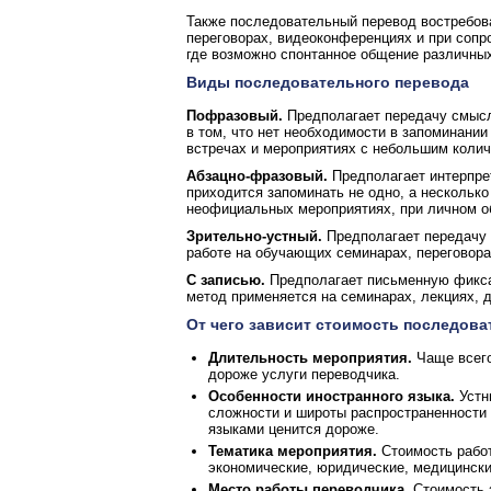
Также последовательный перевод востребов
переговорах, видеоконференциях и при сопр
где возможно спонтанное общение различны
Виды последовательного перевода
Пофразовый.
Предполагает передачу смысл
в том, что нет необходимости в запоминани
встречах и мероприятиях с небольшим колич
Абзацно-фразовый.
Предполагает интерпре
приходится запоминать не одно, а нескольк
неофициальных мероприятиях, при личном о
Зрительно-устный.
Предполагает передачу 
работе на обучающих семинарах, переговора
С записью.
Предполагает письменную фикса
метод применяется на семинарах, лекциях, 
От чего зависит стоимость последова
Длительность мероприятия.
Чаще всего
дороже услуги переводчика.
Особенности иностранного языка.
Устн
сложности и широты распространенности я
языками ценится дороже.
Тематика мероприятия.
Стоимость работ
экономические, юридические, медицински
Место работы переводчика.
Стоимость з