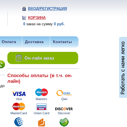
ВХОД/РЕГИСТРАЦИЯ
КОРЗИНА
0
заказ на сумму
0 руб.
Оплата
Доставка
Контакты
Он-лайн заказ
Способы оплаты (в т.ч. он-
лайн)
 до
Visa
Maestro
Qiwi
MasterCard
Union Card
Discover