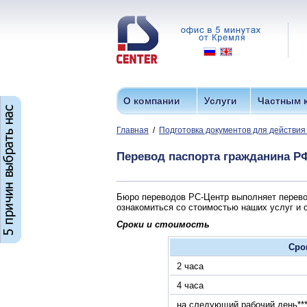
О компании
Услуги
Частным 
Главная
/
Подготовка документов для действия
Перевод паспорта гражданина Р
Бюро переводов РС-Центр выполняет перево
ознакомиться со стоимостью наших услуг и 
Сроки и стоимость
Сро
2 часа
4 часа
на следующий рабочий день**