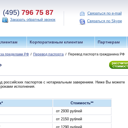
(495)
796 75 87
Связаться по e-mail
Заказать обратный звонок
Связаться по Skype
клиентам
Корпоративным клиентам
Партнерам
 за пределами РФ
/
Перевод паспорта
/ Перевод паспорта гражданина РФ
Ф
д российских паспортов с нотариальным заверением. Ниже Вы можете
сроками исполнения.
к*
Стоимость**
от 2930 рублей
от 2150 рублей
*
от 1290 рублей